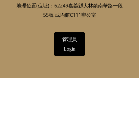
地理位置(位址)：62249嘉義縣大林鎮南華路一段
55號 成均館C111辦公室
管理員
Login