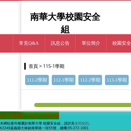
南華大學校園安全
組
常見Q&A
訊息公告
單位簡介
校園安全
> 115-1學期
首頁
111-2學期
112-1學期
112-2學期
113-1學期
校安專線 (05)272-0690
本網站著作權屬於南華大學 校園安全組，請詳見
使用規則
。
62249嘉義縣大林鎮南華路一段55號．總機:05-272-1001